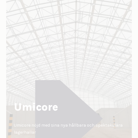
Umicore
Umicore nöjd med sina nya hållbara och spektakulära
lagerhallar