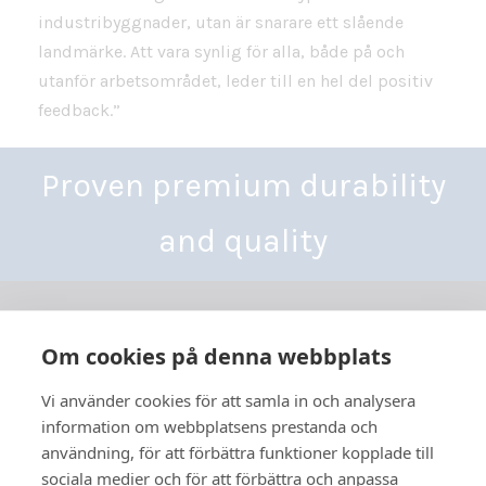
industribyggnader, utan är snarare ett slående
landmärke. Att vara synlig för alla, både på och
utanför arbetsområdet, leder till en hel del positiv
feedback.”
Proven premium durability
and quality
Om cookies på denna webbplats
Vi använder cookies för att samla in och analysera
Yhdystie 3-7,
information om webbplatsens prestanda och
68300 Kälviä, Finland
användning, för att förbättra funktioner kopplade till
Tel: +358 6 832 5000
sociala medier och för att förbättra och anpassa