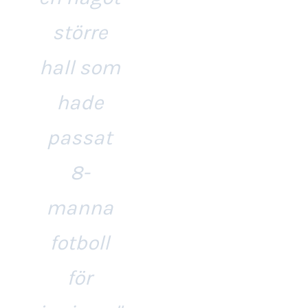
större
hall som
hade
passat
8-
manna
fotboll
för