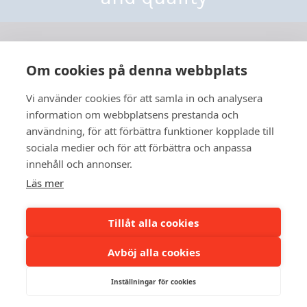
Om cookies på denna webbplats
Vi använder cookies för att samla in och analysera
Yhdystie 3-7,
information om webbplatsens prestanda och
68300 Kälviä, Finland
användning, för att förbättra funktioner kopplade till
Tel: +358 6 832 5000
sociala medier och för att förbättra och anpassa
info@besthall.com
innehåll och annonser.
Business ID FI01070190
Läs mer
Best-Hall Privacy Policy
Tillåt alla cookies
Avböj alla cookies
Inställningar för cookies