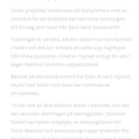
Under projektet bestämdes att komplettera med en
innerduk för att förbättra den termiska isoleringen.
Ett förslag som kom från Best-Halls konstruktör.
“Lösningen är perfekt, det blir bättre ljus och komfort
i hallen och det blir enklare att sätta upp logotyper
från olika sponsorer, vilket är mycket viktigt för oss.”,
säger Rasmus Vikström uppskattande.
Baserat på den första vintern har Esse IK varit mycket
nöjda med hallen som även har lovordats av
allmänheten.
“Vi har sett en äkta fotbolls boom i området, och det
har varit stor efterfrågan på träningstider. Förutom
fotboll har hallen utnyttjats av skolungdomar för
Finsk Baseboll och pensionärsgrupper använder den
för Pètanque. Den 30 x 60 meter stora planen fungerar