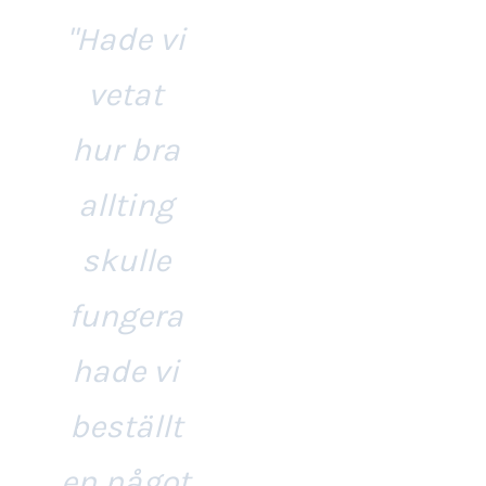
"Hade vi
vetat
hur bra
allting
skulle
fungera
hade vi
beställt
en något