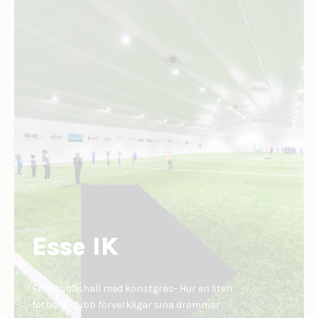
Esse IK
En fotbollshall med konstgräs- Hur en liten
fotbollsklubb förverkligar sina drömmar