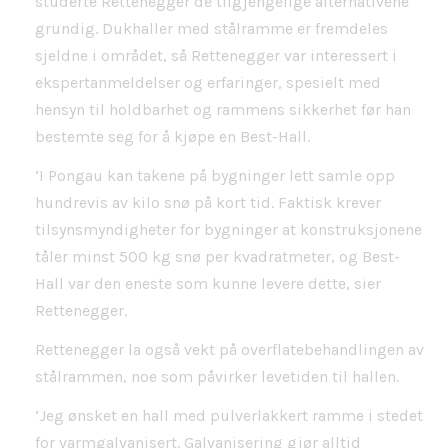
studerte Rettenegger de tilgjengelige alternativene
grundig. Dukhaller med stålramme er fremdeles
sjeldne i området, så Rettenegger var interessert i
ekspertanmeldelser og erfaringer, spesielt med
hensyn til holdbarhet og rammens sikkerhet før han
bestemte seg for å kjøpe en Best-Hall.
‘I Pongau kan takene på bygninger lett samle opp
hundrevis av kilo snø på kort tid. Faktisk krever
tilsynsmyndigheter for bygninger at konstruksjonene
tåler minst 500 kg snø per kvadratmeter, og Best-
Hall var den eneste som kunne levere dette, sier
Rettenegger.
Rettenegger la også vekt på overflatebehandlingen av
stålrammen, noe som påvirker levetiden til hallen.
‘Jeg ønsket en hall med pulverlakkert ramme i stedet
for varmgalvanisert. Galvanisering gjør alltid