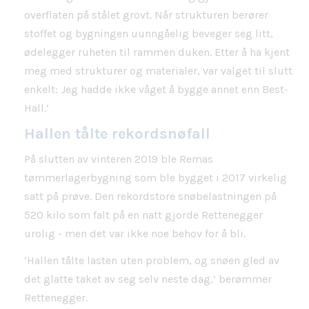
overflaten på stålet grovt. Når strukturen berører
stoffet og bygningen uunngåelig beveger seg litt,
ødelegger ruheten til rammen duken. Etter å ha kjent
meg med strukturer og materialer, var valget til slutt
enkelt: Jeg hadde ikke våget å bygge annet enn Best-
Hall.’
Hallen tålte rekordsnøfall
På slutten av vinteren 2019 ble Remas
tømmerlagerbygning som ble bygget i 2017 virkelig
satt på prøve. Den rekordstore snøbelastningen på
520 kilo som falt på en natt gjorde Rettenegger
urolig - men det var ikke noe behov for å bli.
‘Hallen tålte lasten uten problem, og snøen gled av
det glatte taket av seg selv neste dag,’ berømmer
Rettenegger.