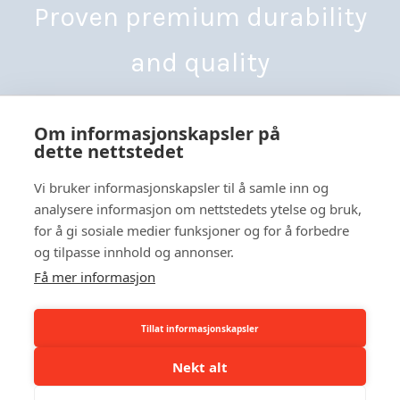
Proven premium durability
and quality
Om informasjonskapsler på
dette nettstedet
Vi bruker informasjonskapsler til å samle inn og
analysere informasjon om nettstedets ytelse og bruk,
Yhdystie 3-7,
for å gi sosiale medier funksjoner og for å forbedre
68300 Kälviä, Finland
Tel: +358 6 832 5000
og tilpasse innhold og annonser.
info@besthall.com
Få mer informasjon
Business ID FI01070190
Tillat informasjonskapsler
Nekt alt