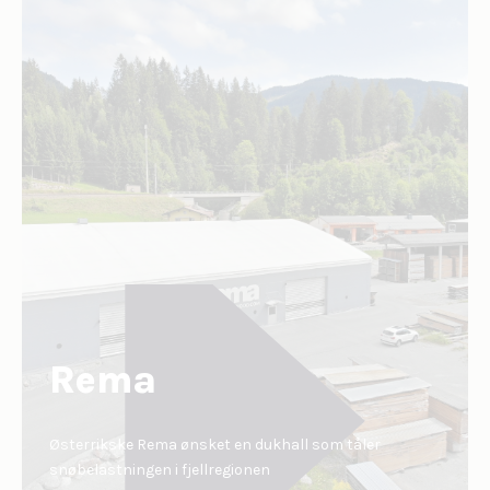
Rema
Østerrikske Rema ønsket en dukhall som tåler
snøbelastningen i fjellregionen