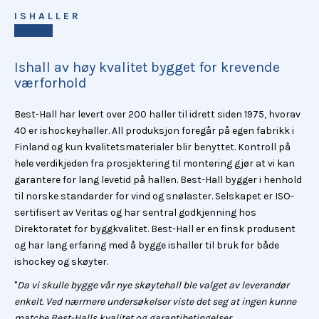
ISHALLER
Ishall av høy kvalitet bygget for krevende
værforhold
Best-Hall har levert over 200 haller til idrett siden 1975, hvorav
40 er ishockeyhaller. All produksjon foregår på egen fabrikk i
Finland og kun kvalitetsmaterialer blir benyttet. Kontroll på
hele verdikjeden fra prosjektering til montering gjør at vi kan
garantere for lang levetid på hallen. Best-Hall bygger i henhold
til norske standarder for vind og snølaster. Selskapet er ISO-
sertifisert av Veritas og har sentral godkjenning hos
Direktoratet for byggkvalitet. Best-Hall er en finsk produsent
og har lang erfaring med å bygge ishaller til bruk for både
ishockey og skøyter.
"
Da vi skulle bygge vår nye skøytehall ble valget av leverandør
enkelt. Ved nærmere undersøkelser viste det seg at ingen kunne
matche Best-Halls kvalitet og garantibetingelser.