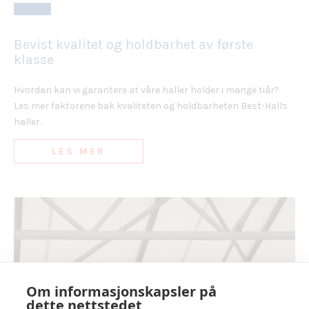
Bevist kvalitet og holdbarhet av første
klasse
Hvordan kan vi garantere at våre haller holder i mange tiår?
Les mer faktorene bak kvaliteten og holdbarheten Best-Halls
haller.
LES MER
Om informasjonskapsler på
dette nettstedet