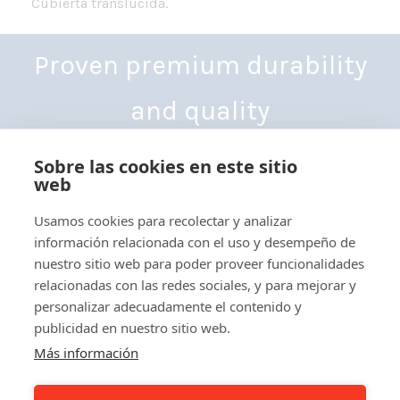
Cubierta translúcida.
Proven premium durability
and quality
Sobre las cookies en este sitio
web
Usamos cookies para recolectar y analizar
información relacionada con el uso y desempeño de
Yhdystie 3-7,
nuestro sitio web para poder proveer funcionalidades
68300 Kälviä, Finland
relacionadas con las redes sociales, y para mejorar y
Tel: +358 6 832 5000
personalizar adecuadamente el contenido y
info@besthall.com
publicidad en nuestro sitio web.
Business ID FI01070190
Más información
Best-Hall Privacy Policy