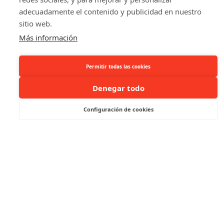
adecuadamente el contenido y publicidad en nuestro
sitio web.
Más información
Permitir todas las cookies
Denegar todo
Configuración de cookies
Excelente relación calidad-precio
Si está buscando un edificio de alta calidad, que se
puede utilizar durante décadas, con mínimos
requisitos de mantenimiento, no busque más.