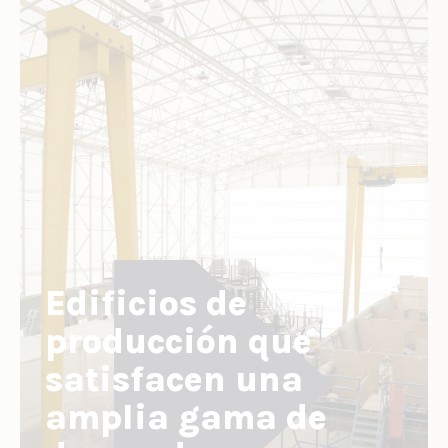
Edificios de
producción que
satisfacen una
amplia gama de