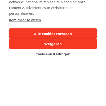
netwerkfunctionaliteiten aan te bieden en onze
Bezoek onze constructies of kom kijken hoe onze fabriek
content & advertenties te verbeteren en
werkt. We werken onze producten altijd zorgvuldig af en
personaliseren.
beheren het volledig leveringsproces.
Kom meer te weten
Alle cookies toestaan
Weigeren
Cookie-instellingen