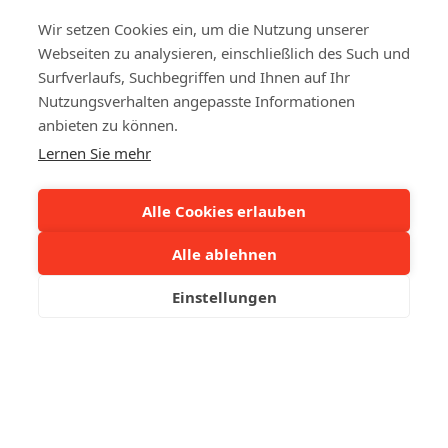
Wir setzen Cookies ein, um die Nutzung unserer
Qualität und Sicherheit
Webseiten zu analysieren, einschließlich des Such und
Surfverlaufs, Suchbegriffen und Ihnen auf Ihr
Besichtigen Sie unsere Hallen oder unsere Fabrik. Wir
Nutzungsverhalten angepasste Informationen
arbeiten stets sehr präzise und haben den gesamten
anbieten zu können.
Lieferprozess unter Kontrolle.
Lernen Sie mehr
Alle Cookies erlauben
Alle ablehnen
Einstellungen