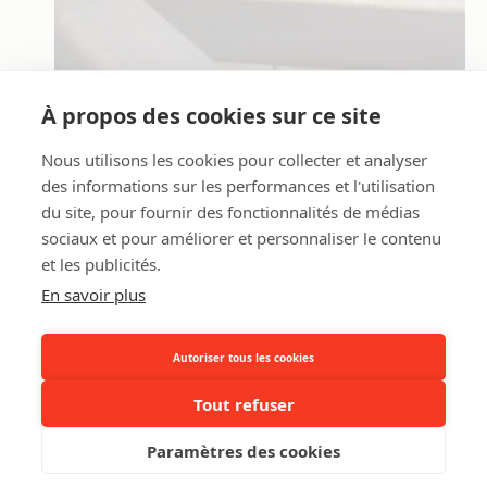
À propos des cookies sur ce site
Nous utilisons les cookies pour collecter et analyser
des informations sur les performances et l'utilisation
Qualité et sécurité
du site, pour fournir des fonctionnalités de médias
sociaux et pour améliorer et personnaliser le contenu
Venez visiter les hangars ou découvrir les activités de nos
et les publicités.
usines. Notre travail de finition est toujours minutieux et tout
En savoir plus
le processus de livraison est sous notre contrôle.
Autoriser tous les cookies
Tout refuser
Paramètres des cookies