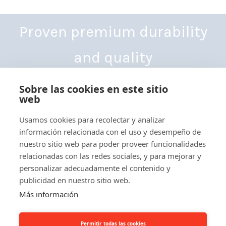
Proven premium durability
and quality
Sobre las cookies en este sitio
web
Usamos cookies para recolectar y analizar
información relacionada con el uso y desempeño de
Yhdystie 3-7,
nuestro sitio web para poder proveer funcionalidades
68300 Kälviä, Finland
relacionadas con las redes sociales, y para mejorar y
Tel: +358 6 832 5000
personalizar adecuadamente el contenido y
info@besthall.com
publicidad en nuestro sitio web.
Business ID FI01070190
Más información
Best-Hall Privacy Policy
Permitir todas las cookies