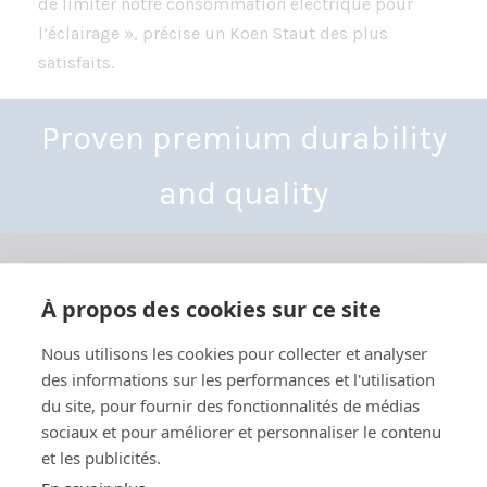
de limiter notre consommation électrique pour
l’éclairage », précise un Koen Staut des plus
satisfaits.
Proven premium durability
and quality
À propos des cookies sur ce site
Nous utilisons les cookies pour collecter et analyser
Yhdystie 3-7,
des informations sur les performances et l'utilisation
68300 Kälviä, Finland
du site, pour fournir des fonctionnalités de médias
Tel: +358 6 832 5000
sociaux et pour améliorer et personnaliser le contenu
info@besthall.com
et les publicités.
Business ID FI01070190