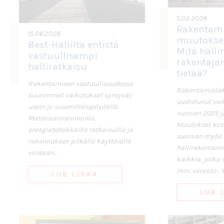
5.02.2026
Rakentami
15.06.2026
muutokset
Best-Hallilta entistä
Mitä halli
vastuullisempi
rakentajan
halliratkaisu
tietää?
Rakentamisen vastuullisuudessa
Rakentamislak
suurimmat vaikutukset syntyvät
uudistunut vai
usein jo suunnittelupöydällä.
vuosien 2025 j
Materiaalivalinnoilla,
Muutokset kos
energiatehokkailla ratkaisuilla ja
suoraan myös
rakennuksen pitkällä käyttöiällä
hallirakentamis
voidaan...
kaikkia, jotka 
mm. varasto-, tu
LUE LISÄÄ
LUE 