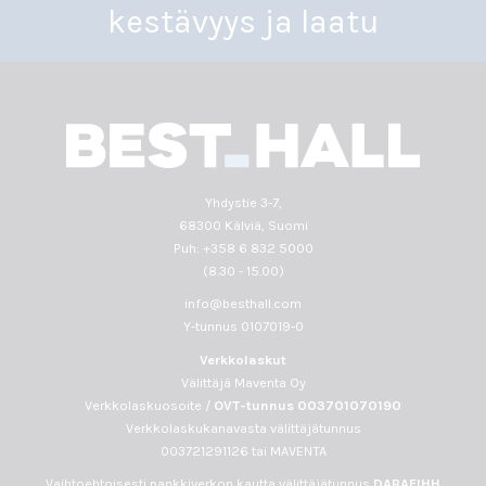
kestävyys ja laatu
Yhdystie 3-7,
68300 Kälviä, Suomi
Puh: +358 6 832 5000
(8.30 - 15.00)
info@besthall.com
Y-tunnus 0107019-0
Verkkolaskut
Välittäjä Maventa Oy
Verkkolaskuosoite /
OVT-tunnus
003701070190
Verkkolaskukanavasta välittäjätunnus
003721291126 tai MAVENTA
Vaihtoehtoisesti pankkiverkon kautta välittäjätunnus
DABAFIHH