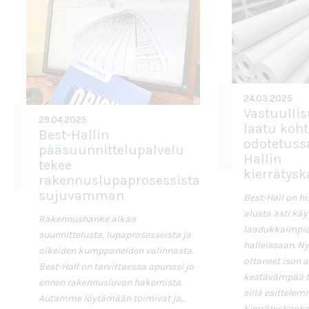
24.03.2025
Vastuullis
29.04.2025
laatu koh
Best-Hallin
odotetuss
pääsuunnittelupalvelu
Hallin
tekee
kierrätys
rakennuslupaprosessista
sujuvamman
Best-Hall on hi
alusta asti käy
Rakennushanke alkaa
laadukkaimpia
suunnittelusta, lupaprosesseista ja
halleissaan. N
oikeiden kumppaneiden valinnasta.
ottaneet ison 
Best-Hall on tarvittaessa apunasi jo
kestävämpää t
ennen rakennusluvan hakemista.
sillä esittele
Autamme löytämään toimivat ja...
kierrätyskankaa