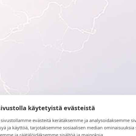
sivustolla käytetyistä evästeistä
sivustollamme evästeitä kerätäksemme ja analysoidaksemme si
kyä ja käyttöä, tarjotaksemme sosiaalisen median ominaisuuksia
emme ja räätälöidäksemme sisältöä ja mainoksia.