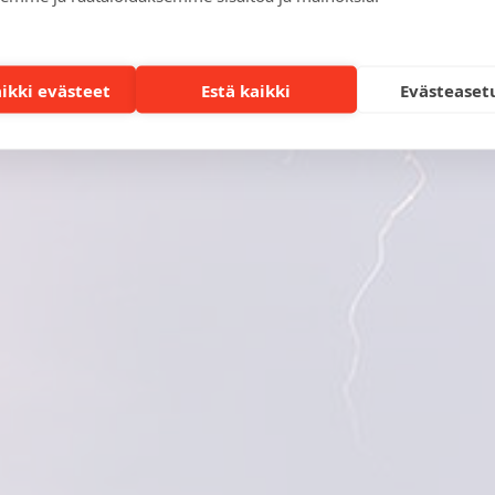
aikki evästeet
Estä kaikki
Evästeaset