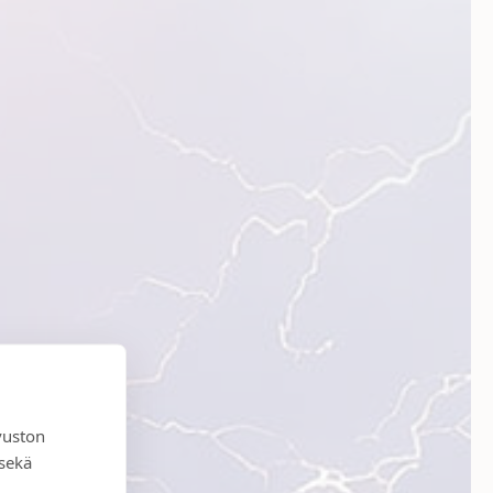
vuston
 sekä