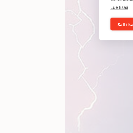
Lue lisää
Salli k