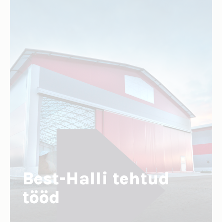
Best-Halli tehtud
tööd