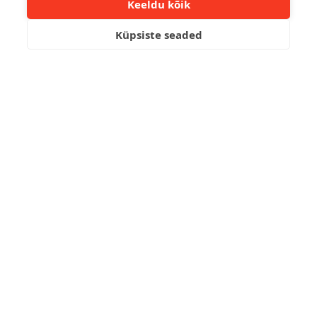
Keeldu kõik
Küpsiste seaded
Nallisport
Spordihall
LOE EDASI